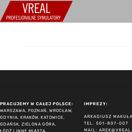
PRACUJEMY W CAŁEJ POLSCE:
IMPREZY:
WARSZAWA, POZNAŃ, WROCŁAW,
ARKADIUSZ MAKUŁ
GDYNIA, KRAKÓW, KATOWICE,
TEL. 501-807-007
GDAŃSK, ZIELONA GÓRA,
MAIL: AREK@VREAL
ŁÓDŹ I INNE MIASTA.