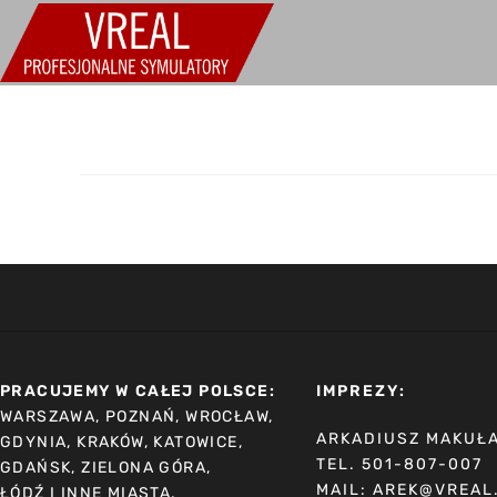
PRACUJEMY W CAŁEJ POLSCE:
IMPREZY:
WARSZAWA, POZNAŃ, WROCŁAW,
ARKADIUSZ MAKUŁ
GDYNIA, KRAKÓW, KATOWICE,
TEL. 501-807-007
GDAŃSK, ZIELONA GÓRA,
MAIL: AREK@VREAL
ŁÓDŹ I INNE MIASTA.