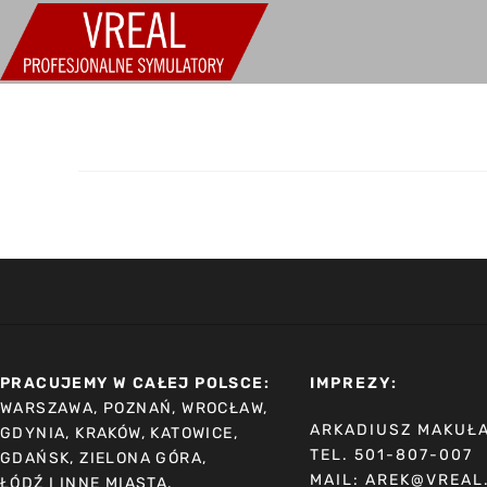
PRACUJEMY W CAŁEJ POLSCE:
IMPREZY:
WARSZAWA, POZNAŃ, WROCŁAW,
ARKADIUSZ MAKUŁ
GDYNIA, KRAKÓW, KATOWICE,
TEL. 501-807-007
GDAŃSK, ZIELONA GÓRA,
MAIL: AREK@VREAL
ŁÓDŹ I INNE MIASTA.