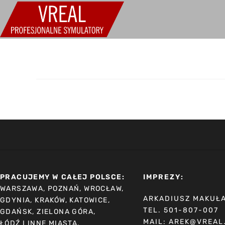
PRACUJEMY W CAŁEJ POLSCE:
IMPREZY:
WARSZAWA, POZNAŃ, WROCŁAW,
ARKADIUSZ MAKUŁ
GDYNIA, KRAKÓW, KATOWICE,
TEL. 501-807-007
GDAŃSK, ZIELONA GÓRA,
MAIL: AREK@VREAL
ŁÓDŹ I INNE MIASTA.