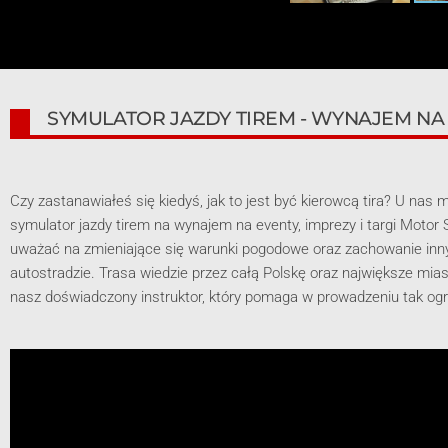
SYMULATOR JAZDY TIREM - WYNAJEM NA 
Czy zastanawiałeś się kiedyś, jak to jest być kierowcą tira? U nas 
symulator jazdy tirem na wynajem na eventy, imprezy i targi Motor
uważać na zmieniające się warunki pogodowe oraz zachowanie inn
autostradzie. Trasa wiedzie przez całą Polskę oraz największe mi
nasz doświadczony instruktor, który pomaga w prowadzeniu tak og