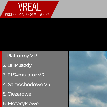
1. Platformy VR
2. BHP Jazdy
3. F1 Symulator VR
4. Samochodowe VR
5. Ciężarowe
6. Motocyklowe