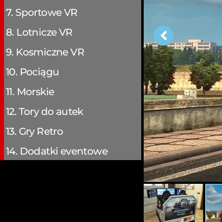
7. Sportowe VR
8. Lotnicze VR
9. Kosmiczne VR
10. Pociągu
11. Morskie
12. Tory do autek
13. Gry Retro
14. Dodatki eventowe