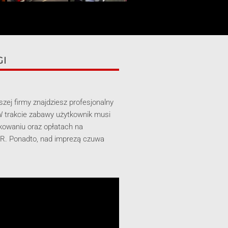
GI
szej firmy znajdziesz profesjonalny
 W trakcie zabawy użytkownik musi
kowaniu oraz opłatach na
 VR. Ponadto, nad imprezą czuwa