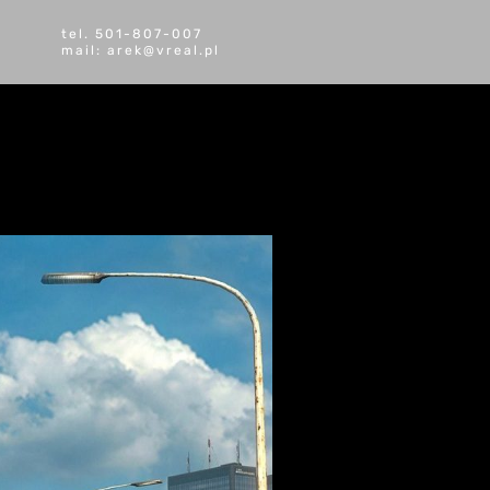
tel. 501-807-007
mail: arek@vreal.pl