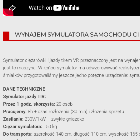
WYNAJEM SYMULATORA SAMOCHODU CIĘ
Symulator ciężarówki i jazdy tirem VR przeznaczony jest na wynaje
jest to maszyna. W końcu symulator ma odwzorowywać realistyczn
śmiałków przygotowaliśmy jeszcze jedno potężne urządzenie:
symu
DANE TECHNICZNE
Symulator jazdy TIR:
Przez 1 godz. skorzysta:
20 osób
Pracujemy:
8h + czas rozłożenia (30 min) i złożenia sprzętu
Zasilanie:
230V/1kW – zwykłe gniazdko
Ciężar symulatora:
150 kg
Do transportu:
szerokość 140 cm, długość 110 cm, wysokość 165