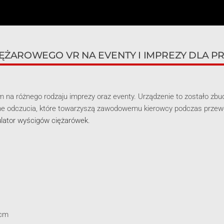
ŻAROWEGO VR NA EVENTY I IMPREZY DLA 
m na różnego rodzaju imprezy oraz eventy. Urządzenie to zostało zb
e odczucia, które towarzyszą zawodowemu kierowcy podczas przewo
lator wyścigów ciężarówek
.
 cm