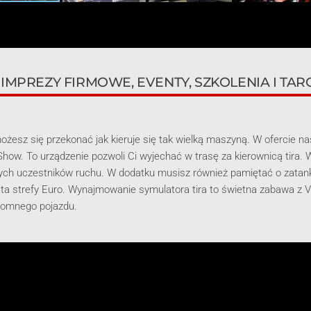
IMPREZY FIRMOWE, EVENTY, SZKOLENIA I TAR
możesz się przekonać jak kieruje się tak wielką maszyną. W ofercie na
 Show. To urządzenie pozwoli Ci wyjechać w trasę za kierownicą tira.
ych uczestników ruchu. W dodatku musisz również pamiętać o zatan
asta strefy Euro. Wynajmowanie symulatora tira to świetna zabawa z
romnego pojazdu.