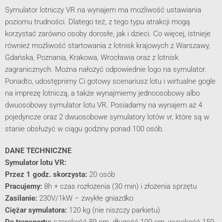
Symulator lotniczy VR na wynajem ma możliwość ustawiania
poziomu trudności. Dlatego też, z tego typu atrakcji mogą
korzystać zarówno osoby dorosłe, jak i dzieci. Co więcej, istnieje
również możliwość startowania z lotnisk krajowych z Warszawy,
Gdańska, Poznania, Krakowa, Wrocławia oraz z lotnisk
zagranicznych. Można nałożyć odpowiednie logo na symulator.
Ponadto, udostępnimy Ci gotowy scenariusz lotu i wirtualne gogle
na imprezę lotniczą, a także wynajmiemy jednoosobowy albo
dwuosobowy symulator lotu VR. Posiadamy na wynajem aż 4
pojedyncze
oraz 2 dwuosobowe
symulatory lotów vr, które są w
stanie obsłużyć w ciągu godziny ponad 100 osób.
DANE TECHNICZNE
Symulator lotu VR:
Przez 1 godz. skorzysta:
20 osób
Pracujemy:
8h + czas rozłożenia (30 min) i złożenia sprzętu
Zasilanie:
230V/1kW – zwykłe gniazdko
Ciężar symulatora:
120 kg (nie niszczy parkietu)
Do transportu:
szerokość 89 cm, długość 100 cm, wysokość 150