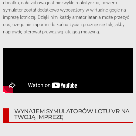
dodatku, cała zabawa jest niezwykle realistyczna, bowiem
symulator został dodatkowo wyposażony w wirtualne gogle na
imprezę lotniczą. Dzięki nim, każdy amator latania może przeżyć
coś, czego nie zapomni do końca życia i poczuje się tak, jakby
naprawdę sterował prawdziwą latającą maszyną.
WYNAJEM SYMULATORÓW LOTU VR NA
TWOJĄ IMPREZĘ