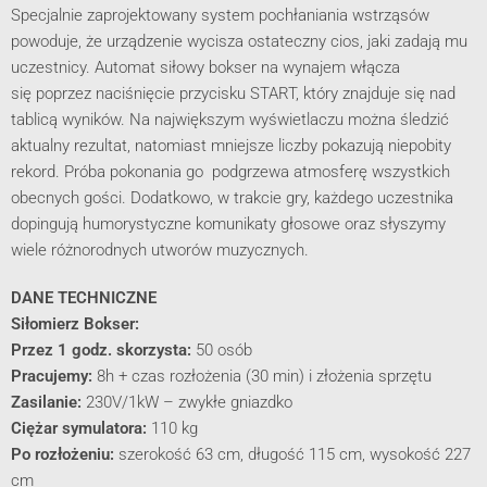
Specjalnie zaprojektowany system pochłaniania wstrząsów
powoduje, że urządzenie wycisza ostateczny cios, jaki zadają mu
uczestnicy.
Automat siłowy bokser na wynajem włącza
się
poprzez naciśnięcie przycisku START, który znajduje się nad
tablicą wyników. Na największym wyświetlaczu można śledzić
aktualny rezultat, natomiast mniejsze liczby pokazują niepobity
rekord. Próba pokonania go podgrzewa atmosferę wszystkich
obecnych gości. Dodatkowo, w trakcie gry, każdego uczestnika
dopingują humorystyczne komunikaty głosowe oraz słyszymy
wiele różnorodnych utworów muzycznych.
DANE TECHNICZNE
Siłomierz Bokser:
Przez 1 godz. skorzysta:
50 osób
Pracujemy:
8h + czas rozłożenia (30 min) i złożenia sprzętu
Zasilanie:
230V/1kW – zwykłe gniazdko
Ciężar symulatora:
110 kg
Po rozłożeniu:
szerokość 63 cm, długość 115 cm, wysokość 227
cm