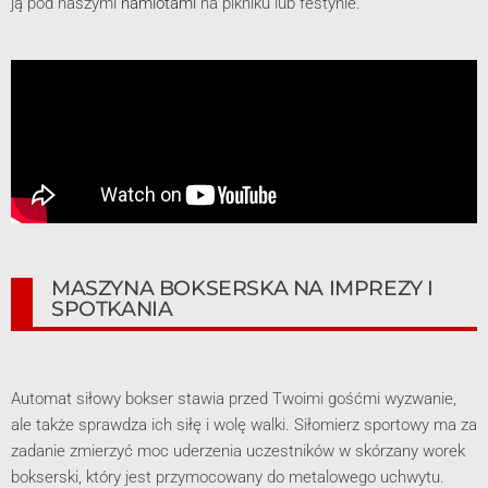
ją pod naszymi
namiotami
na pikniku lub festynie.
MASZYNA BOKSERSKA NA IMPREZY I
SPOTKANIA
Automat siłowy bokser stawia przed Twoimi gośćmi wyzwanie,
ale także sprawdza ich siłę i wolę walki. Siłomierz sportowy ma za
zadanie zmierzyć moc uderzenia uczestników w skórzany worek
bokserski, który jest przymocowany do metalowego uchwytu.