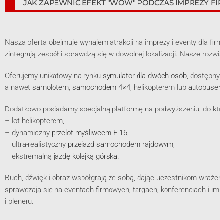
JAK ZAPEWNIĆ EFEKT "WOW" PODCZAS IMPREZY F
Nasza oferta obejmuje wynajem atrakcji na imprezy i eventy dla fi
zintegrują zespół i sprawdzą się w dowolnej lokalizacji. Nasze r
Oferujemy unikatowy na rynku
symulator dla dwóch osób
, dostępny
a nawet
samolotem
,
samochodem 4×4
, helikopterem lub
autobus
Dodatkowo posiadamy specjalną platformę na podwyższeniu, do któ
– lot helikopterem,
– dynamiczny
przelot myśliwcem F-16
,
– ultra-realistyczny
przejazd samochodem rajdowym
,
– ekstremalną
jazdę kolejką górską
.
Ruch, dźwięk i obraz współgrają ze sobą, dając uczestnikom wrażen
sprawdzają się na eventach firmowych, targach, konferencjach i imp
i pleneru.