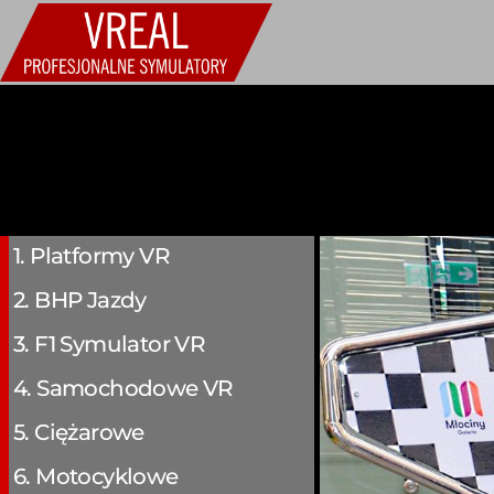
1. Platformy VR
2. BHP Jazdy
3. F1 Symulator VR
4. Samochodowe VR
5. Ciężarowe
6. Motocyklowe