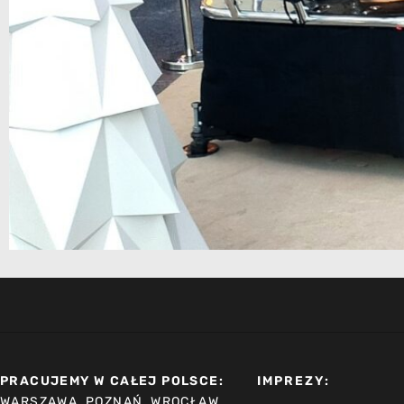
PRACUJEMY W CAŁEJ POLSCE:
IMPREZY:
WARSZAWA, POZNAŃ, WROCŁAW,