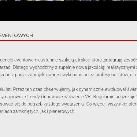
 EVENTOWYCH
gencje eventowe nieustannie szukają atrakcji, które zintegrują zespó
arzać. Dlatego wychodzimy z zupełnie nową jakością: realistycznymi 
one z pasją, zaprojektowane i wykonane przez profesjonalistów, dla 
elu lat. Przez ten czas obserwujemy, jak dynamicznie ewoluował świa
imy najnowsze trendy i innowacje w świecie VR. Regularnie poszukuj
sować się do potrzeb każdego wydarzenia. Co więcej, wszystkie ofe
eniach zamkniętych, jak i plenerowych.