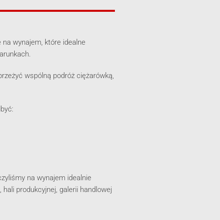
e na wynajem, które idealne
warunkach.
 przeżyć wspólną podróż ciężarówką,
być:
czyliśmy na wynajem idealnie
ali produkcyjnej, galerii handlowej