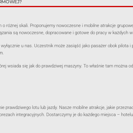
IRMOWEJ?
rm o różnej skali. Proponujemy nowoczesne i mobilne atrakcje grupow
ozwiązania są nowoczesne, dopracowane i gotowe do pracy w każdych 
 wyłącznie u nas. Uczestnik może zasiąść jako pasażer obok pilota i
em
.
rej wsiada się jak do prawdziwej maszyny. To właśnie tam można od
ie prawdziwego lotu lub jazdy. Nasze mobilne atrakcje, jakie przezna
rezach integracyjnych. Dostarczymy je do każdego miejsca – hotelu, h