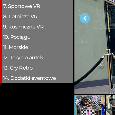
7. Sportowe VR
8. Lotnicze VR
9. Kosmiczne VR
10. Pociągu
11. Morskie
12. Tory do autek
13. Gry Retro
14. Dodatki eventowe