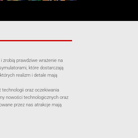
ł i zrobią prawdziwe wrażenie na
symulatorami, które dostarczają
których realizm i detale mają
t technologii oraz oczekiwania
emy nowości technologicznych oraz
rowane przez nas atrakcje mają