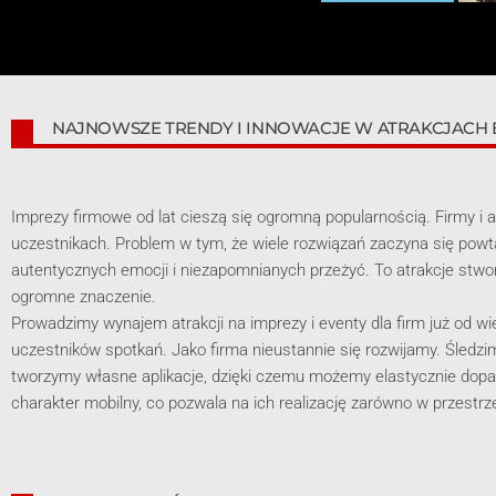
NAJNOWSZE TRENDY I INNOWACJE W ATRAKCJACH
Imprezy firmowe od lat cieszą się ogromną popularnością. Firmy i a
uczestnikach. Problem w tym, że wiele rozwiązań zaczyna się powt
autentycznych emocji i niezapomnianych przeżyć. To atrakcje stworz
ogromne znaczenie.
Prowadzimy wynajem atrakcji na imprezy i eventy dla firm już od wi
uczestników spotkań. Jako firma nieustannie się rozwijamy. Śledz
tworzymy własne aplikacje, dzięki czemu możemy elastycznie dopa
charakter mobilny, co pozwala na ich realizację zarówno w przestrz