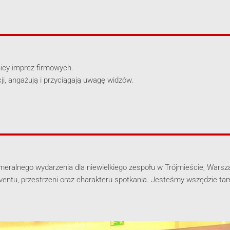
nicy imprez firmowych.
i, angażują i przyciągają uwagę widzów.
meralnego wydarzenia dla niewielkiego zespołu w Trójmieście, Warsza
ventu, przestrzeni oraz charakteru spotkania. Jesteśmy wszędzie tam,